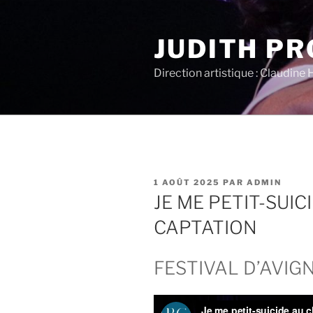
Aller
au
JUDITH P
contenu
principal
Direction artistique : Claudine 
PUBLIÉ
1 AOÛT 2025
PAR
ADMIN
LE
JE ME PETIT-SUI
CAPTATION
FESTIVAL D’AVIGN