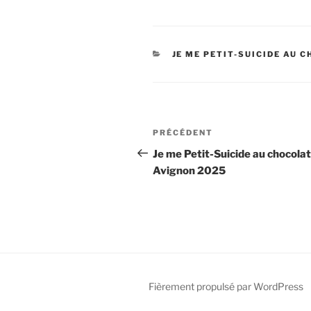
CATÉGORIES
JE ME PETIT-SUICIDE AU 
Navigation
Article
PRÉCÉDENT
de
précédent
Je me Petit-Suicide au chocolat
Avignon 2025
l’article
Fièrement propulsé par WordPress